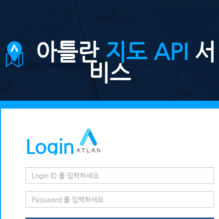
아틀란
지도 API
서
비스
Login